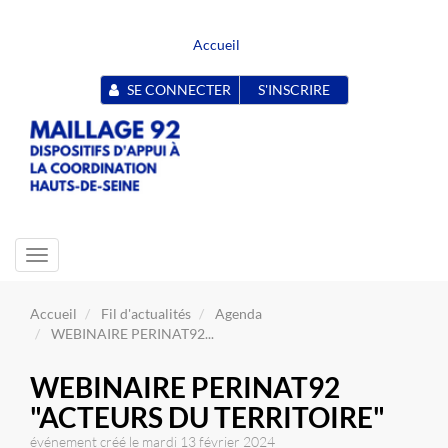
Accueil
SE CONNECTER
S'INSCRIRE
Toggle
navigation
Accueil
Fil d'actualités
Agenda
WEBINAIRE PERINAT92...
WEBINAIRE PERINAT92
"ACTEURS DU TERRITOIRE"
événement créé le mardi 13 février 2024