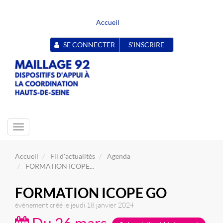
Accueil
SE CONNECTER
S'INSCRIRE
Toggle
navigation
Accueil
Fil d'actualités
Agenda
FORMATION ICOPE...
FORMATION ICOPE GO
événement créé le jeudi 18 janvier 2024