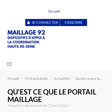
Accueil
SE CONNECTER
S'INSCRIRE
Toggle
navigation
Accueil
Fil d'actualités
Actualités
Qu'est ce que le...
QU'EST CE QUE LE PORTAIL
MAILLAGE
Actualité créée le vendredi 22 avril 2016