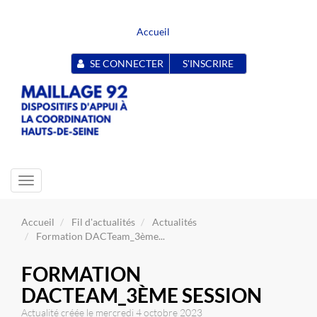
Accueil
SE CONNECTER
S'INSCRIRE
Toggle
navigation
Accueil
Fil d'actualités
Actualités
Formation DACTeam_3ème...
FORMATION
DACTEAM_3ÈME SESSION
Actualité créée le mercredi 4 octobre 2023