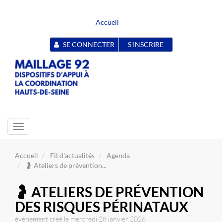
Accueil
SE CONNECTER
S'INSCRIRE
Toggle
navigation
Accueil
Fil d'actualités
Agenda
🤰 Ateliers de prévention...
🤰 ATELIERS DE PRÉVENTION
DES RISQUES PÉRINATAUX
événement créé le mercredi 28 janvier 2026