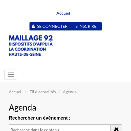
Accueil
SE CONNECTER
S'INSCRIRE
Toggle
navigation
Accueil
Fil d'actualités
Agenda
Agenda
Rechercher un événement :