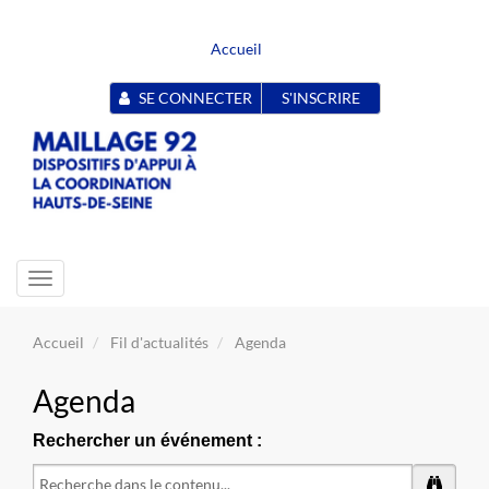
Accueil
SE CONNECTER
S'INSCRIRE
Toggle
navigation
Accueil
Fil d'actualités
Agenda
Agenda
Rechercher un événement :