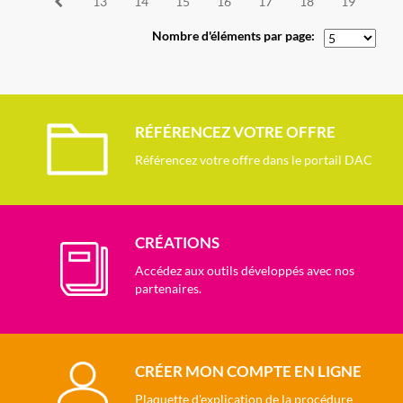
13
14
15
16
17
18
19
Nombre d'éléments par page:
RÉFÉRENCEZ VOTRE OFFRE
Référencez votre offre dans le portail DAC
CRÉATIONS
Accédez aux outils développés avec nos
partenaires.
CRÉER MON COMPTE EN LIGNE
Plaquette d'explication de la procédure