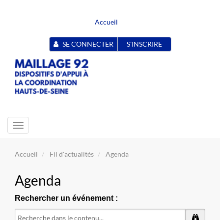
Accueil
SE CONNECTER
S'INSCRIRE
Toggle
navigation
Accueil
Fil d'actualités
Agenda
Agenda
Rechercher un événement :