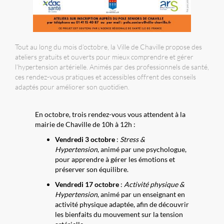
Tout au long du mois d’octobre, la Ville de Chaville propose des
ateliers gratuits et ouverts pour mieux comprendre et gérer
l’hypertension artérielle. Animés par des professionnels de santé,
ces rendez-vous pratiques et accessibles offrent des conseils
adaptés pour améliorer son quotidien.
En octobre, trois rendez-vous vous attendent à la
mairie de Chaville de 10h à 12h :
Vendredi 3 octobre
:
Stress &
Hypertension
, animé par une psychologue,
pour apprendre à gérer les émotions et
préserver son équilibre.
Vendredi 17 octobre
:
Activité physique &
Hypertension
, animé par un enseignant en
activité physique adaptée, afin de découvrir
les bienfaits du mouvement sur la tension