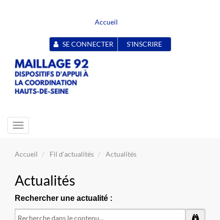
Accueil
SE CONNECTER
S'INSCRIRE
Toggle
navigation
Accueil
Fil d'actualités
Actualités
Actualités
Rechercher une actualité :