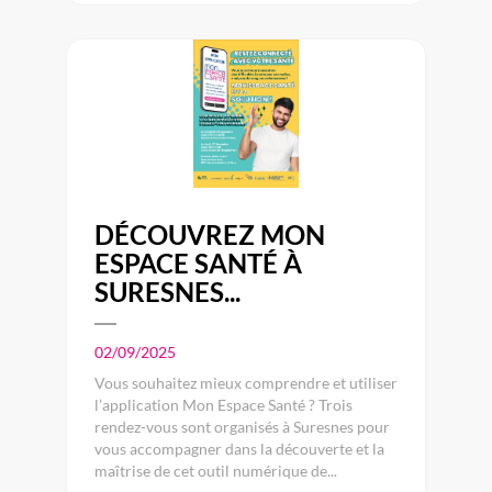
DÉCOUVREZ MON
ESPACE SANTÉ À
SURESNES...
02/09/2025
Vous souhaitez mieux comprendre et utiliser
l’application Mon Espace Santé ? Trois
rendez-vous sont organisés à Suresnes pour
vous accompagner dans la découverte et la
maîtrise de cet outil numérique de...