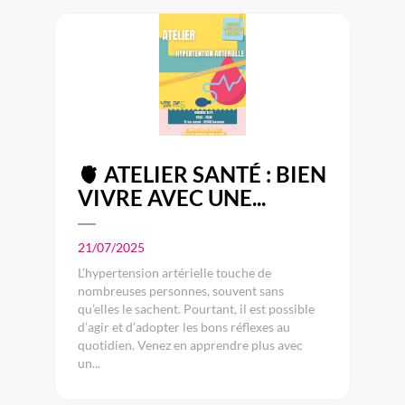
🫀 ATELIER SANTÉ : BIEN
VIVRE AVEC UNE...
21/07/2025
L’hypertension artérielle touche de
nombreuses personnes, souvent sans
qu’elles le sachent. Pourtant, il est possible
d’agir et d’adopter les bons réflexes au
quotidien. Venez en apprendre plus avec
un...