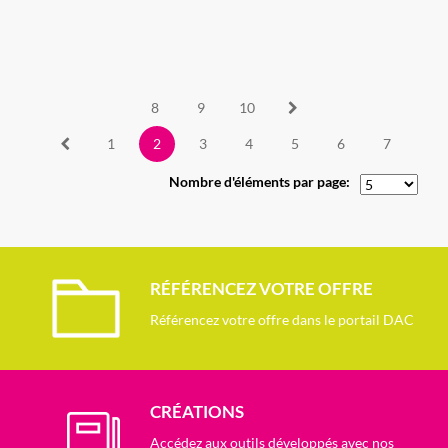
8
9
10
1
2
3
4
5
6
7
Nombre d'éléments par page:
RÉFÉRENCEZ VOTRE OFFRE
Référencez votre offre dans le portail DAC
CRÉATIONS
Accédez aux outils développés avec nos