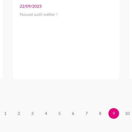
22/09/2023
Nouvel outil métier !
1
2
3
4
5
6
7
8
9
10