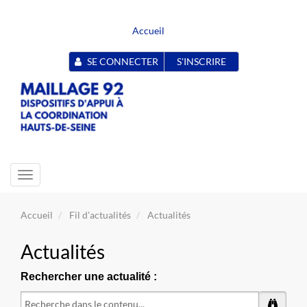
Accueil
SE CONNECTER
S'INSCRIRE
Toggle
navigation
Accueil
Fil d'actualités
Actualités
Actualités
Rechercher une actualité :