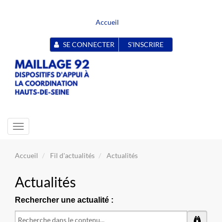
Accueil
SE CONNECTER
S'INSCRIRE
Toggle
navigation
Accueil
Fil d'actualités
Actualités
Actualités
Rechercher une actualité :