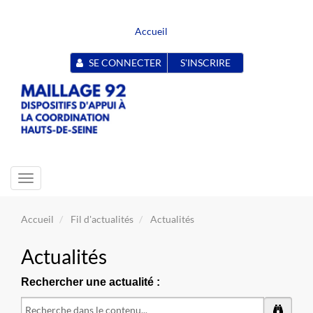
Accueil
SE CONNECTER
S'INSCRIRE
Toggle
navigation
Accueil
Fil d'actualités
Actualités
Actualités
Rechercher une actualité :