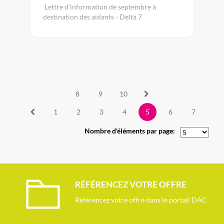
Lettre d'information de septembre à
destination des aidants - Delta 7
8
9
10
1
2
3
4
5
6
7
Nombre d'éléments par page:
RÉFÉRENCEZ VOTRE OFFRE
Référencez votre offre dans le portail DAC