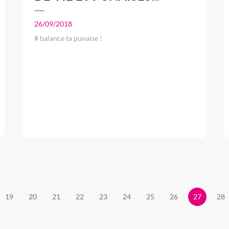
26/09/2018
# balance ta punaise !
19
20
21
22
23
24
25
26
27
28