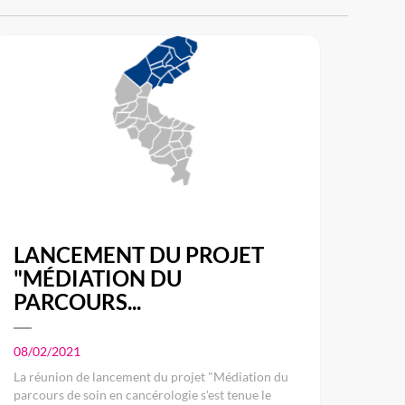
LANCEMENT DU PROJET
"MÉDIATION DU
PARCOURS...
08/02/2021
La réunion de lancement du projet "Médiation du
parcours de soin en cancérologie s'est tenue le