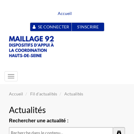
Accueil
SE CONNECTER
S'INSCRIRE
Toggle
navigation
Accueil
Fil d'actualités
Actualités
Actualités
Rechercher une actualité :