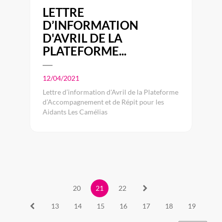
LETTRE
D’INFORMATION
D'AVRIL DE LA
PLATEFORME...
12/04/2021
Lettre d’information d'Avril de la Plateforme
d’Accompagnement et de Répit pour les
Aidants Les Camélias
20
21
22
13
14
15
16
17
18
19