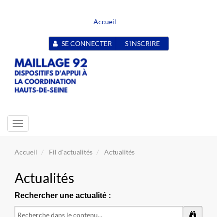
Accueil
SE CONNECTER
S'INSCRIRE
Toggle
navigation
Accueil
Fil d'actualités
Actualités
Actualités
Rechercher une actualité :